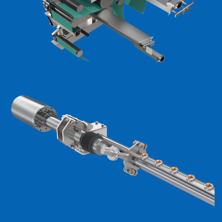
Unità trasferimento
e
stabilizzazione del foglio
Tubi di pulizia
e
oscillatori