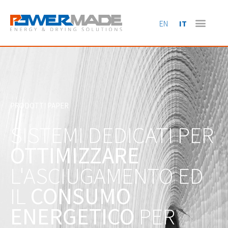
EN
IT
PRODOTTI PAPER
SISTEMI DEDICATI PER
OTTIMIZZARE
L'ASCIUGAMENTO ED
IL
CONSUMO
ENERGETICO
PER