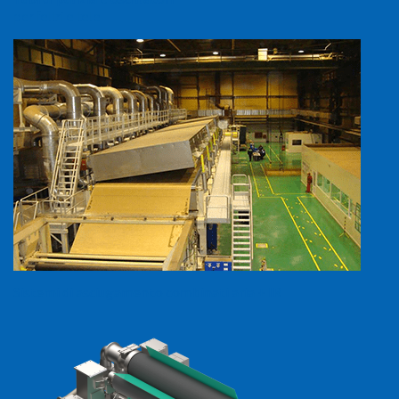
per feltri e tele
Sistemi di asciugamento combinati aria + IR