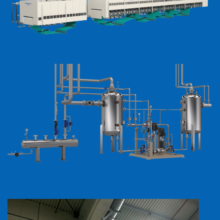
Cappe chiuse
ad alto
dew point
ed air system
Impianti vapore
e
rimozione condense